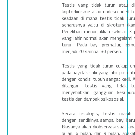
Testis yang tidak turun atau di
kriptorkidisme atau undescended te
keadaan di mana testis tidak turu
seharusnya yaitu di skrotum (kant
Penelitian menunjukkan sekitar 3 
yang lahir normal akan mengalami t
turun. Pada bayi prematur, kemu
menjadi 20 sampai 30 persen.
Testis yang tidak turun cukup u
pada bayi laki-laki yang lahir premat
dengan kondisi tubuh sangat kecil. A
ditangani testis yang tidak t
menyebabkan gangguan kesuburu
testis dan dampak psikososial.
Secara fisiologis, testis masih
dengan sendirinya sampai bayi beru
Biasanya akan diobservasi saat ana
bulan, 6 bulan, dan 9 bulan, apaka