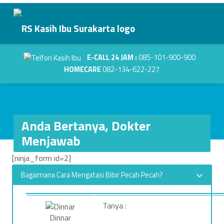
Primary Menu
RS Kasih Ibu Surakarta
Anda Bertanya, Dokter Menjawab - RS Kasih Ibu Surakarta
Header info sidebar
Kasih Dalam Pelayanan
E-CALL 24 JAM :
085-101-900-900
HOMECARE
082-134-622-227
Anda Bertanya, Dokter
Menjawab
A
[ninja_form id=2]
n
Bagaimana Cara Mengatasi Bibir Pecah Pecah?
d
Tanya :
a
Dinnar