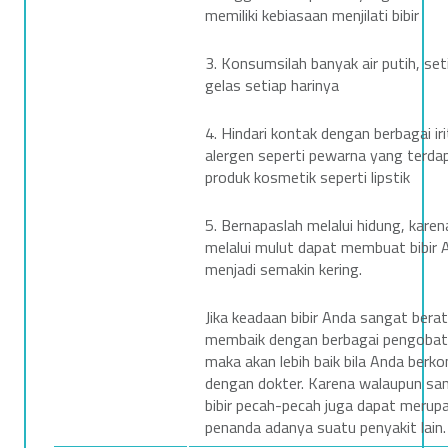
k
memiliki kebiasaan menjilati bibir
t
3. Konsumsilah banyak air putih, se
gelas setiap harinya
e
4. Hindari kontak dengan berbagai ir
r
alergen seperti pewarna yang terda
M
produk kosmetik seperti lipstik
e
5. Bernapaslah melalui hidung, kare
melalui mulut dapat membuat bibir 
n
menjadi semakin kering.
j
Jika keadaan bibir Anda sangat berat
a
membaik dengan berbagai pengobata
maka akan lebih baik bila Anda berko
w
dengan dokter. Karena walaupun san
bibir pecah-pecah juga dapat merup
a
penanda adanya suatu penyakit lain.