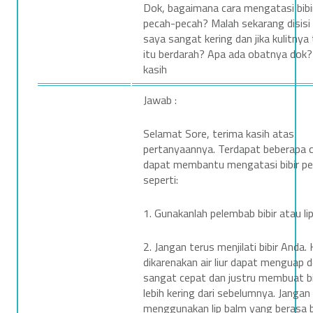
Dok, bagaimana cara mengatasi bibi
B
pecah-pecah? Malah sekarang disisi p
saya sangat kering dan jika kulitnya
e
itu berdarah? Apa ada obatnya dok?
kasih
r
t
Jawab :
a
Selamat Sore, terima kasih atas
pertanyaannya. Terdapat beberapa 
n
dapat membantu mengatasi bibir pe
seperti:
y
a
1. Gunakanlah pelembab bibir atau li
,
2. Jangan terus menjilati bibir Anda. H
dikarenakan air liur dapat menguap 
D
sangat cepat dan justru membuat bi
lebih kering dari sebelumnya. Jangan
o
menggunakan lip balm yang berasa b