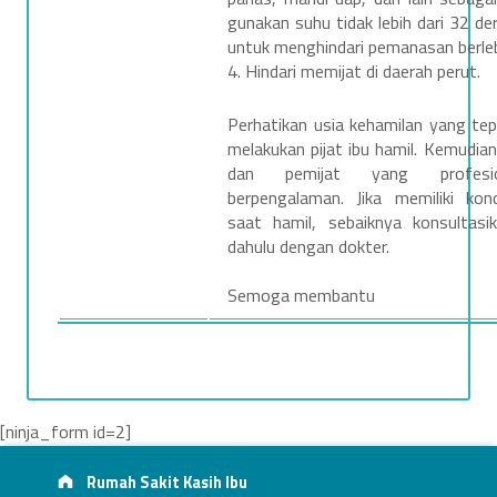
gunakan suhu tidak lebih dari 32 der
untuk menghindari pemanasan berleb
4. Hindari memijat di daerah perut.
Perhatikan usia kehamilan yang te
melakukan pijat ibu hamil. Kemudian, 
dan pemijat yang profesi
berpengalaman. Jika memiliki kon
saat hamil, sebaiknya konsultasik
dahulu dengan dokter.
Semoga membantu
[ninja_form id=2]
Footer info sidebar
Skip back to main navigation
Address:
Rumah Sakit Kasih Ibu