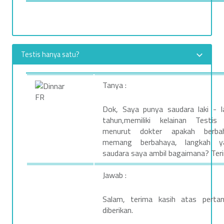
b
Testis hanya satu?
Tanya :
FR
Dok, Saya punya saudara laki - l
tahun,memiliki kelainan Testi
menurut dokter apakah berbah
memang berbahaya, langkah y
saudara saya ambil bagaimana? Teri
Jawab :
Salam, terima kasih atas perta
diberikan.