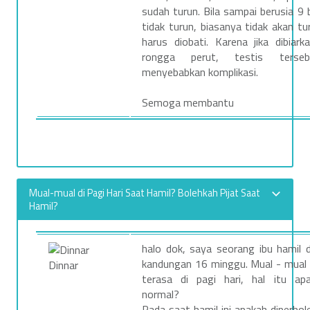
sudah turun. Bila sampai berusia 9 
tidak turun, biasanya tidak akan tu
harus diobati. Karena jika dibiark
rongga perut, testis terse
menyebabkan komplikasi.
Semoga membantu
Mual-mual di Pagi Hari Saat Hamil? Bolehkah Pijat Saat
Hamil?
halo dok, saya seorang ibu hamil 
kandungan 16 minggu. Mual - mual
Dinnar
terasa di pagi hari, hal itu ap
normal?
Pada saat hamil ini apakah diperbo