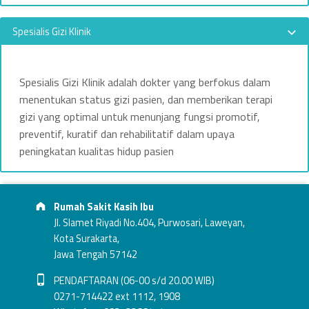
Spesialis Gizi Klinik
Spesialis Gizi Klinik adalah dokter yang berfokus dalam
menentukan status gizi pasien, dan memberikan terapi
gizi yang optimal untuk menunjang fungsi promotif,
preventif, kuratif dan rehabilitatif dalam upaya
peningkatan kualitas hidup pasien
Footer info sidebar
Skip back to main navigation
Address:
Rumah Sakit Kasih Ibu
Jl. Slamet Riyadi No.404, Purwosari, Laweyan,
Kota Surakarta,
Jawa Tengah 57142
Phone number:
PENDAFTARAN (06-00 s/d 20.00 WIB)
0271-714422 ext 1112, 1908