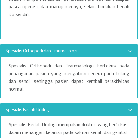
k
pasca operasi, dan manajemennya, selain tindakan bedah
l
itu sendiri.
i
n
i
Spesialis Orthopedi dan Traumatologi
k
Spesialis Orthopedi dan Traumatologi berfokus pada
S
penanganan pasien yang mengalami cedera pada tulang
dan sendi, sehingga pasien dapat kembali beraktivitas
p
normal.
e
s
Spesialis Bedah Urologi
i
Spesialis Bedah Urologi merupakan dokter yang berfokus
dalam menangani kelainan pada saluran kemih dan genital
a