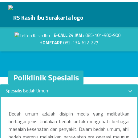
Primary Menu
Poliklinik Spesialis - RS Kasih Ibu Surakarta
RS Kasih Ibu Surakarta
Header info sidebar
Kasih Dalam Pelayanan
E-CALL 24 JAM :
085-101-900-900
HOMECARE
082-134-622-227
Poliklinik Spesialis
P
Spesialis Bedah Umum
o
l
Bedah umum adalah disiplin medis yang melibatkan
berbagai jenis tindakan bedah untuk mengobati berbagai
i
masalah kesehatan dan penyakit. Dalam bedah umum, ahli
bedah mampu melakukan perawatan pra operasi maupun