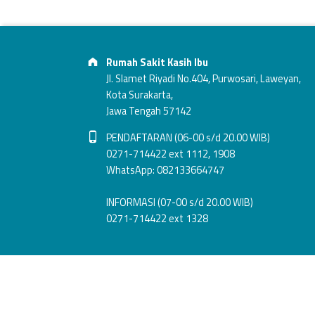
S
Footer info sidebar
e
Address:
j
Rumah Sakit Kasih Ibu
Jl. Slamet Riyadi No.404, Purwosari, Laweyan,
a
Kota Surakarta,
Jawa Tengah 57142
r
Phone number:
PENDAFTARAN (06-00 s/d 20.00 WIB)
0271-714422 ext 1112, 1908
a
WhatsApp: 082133664747
h
INFORMASI (07-00 s/d 20.00 WIB)
0271-714422 ext 1328