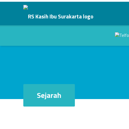
Sejarah - RS Kasih Ibu Surakarta
RS Kasih Ibu Surakarta
Kasih Dalam Pelayanan
Header info sidebar
Sejarah
Skip back to main navigation