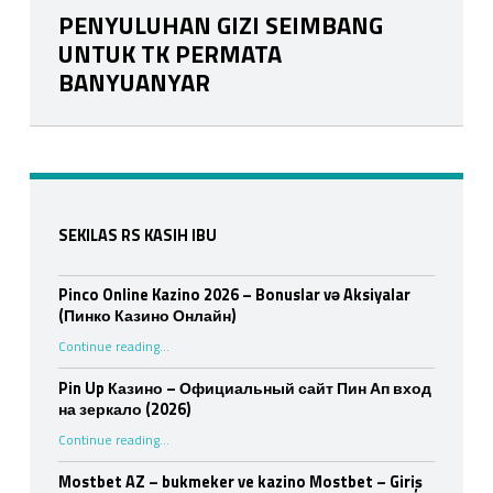
PENYULUHAN GIZI SEIMBANG
UNTUK TK PERMATA
BANYUANYAR
Skip back to main navigation
Sidebar
SEKILAS RS KASIH IBU
Pinco Online Kazino 2026 – Bonuslar və Aksiyalar
(Пинко Казино Онлайн)
Continue reading
“Pinco Online Kazino 2026 – Bonuslar və Aksiyalar (Пинко Казино Онлайн)”
…
Pin Up Казино – Официальный сайт Пин Ап вход
на зеркало (2026)
Continue reading
…
“Pin Up Казино – Официальный сайт Пин Ап вход на зеркало (2026)”
Mostbet AZ – bukmeker ve kazino Mostbet – Giriş