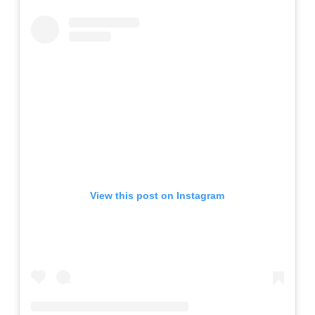
View this post on Instagram