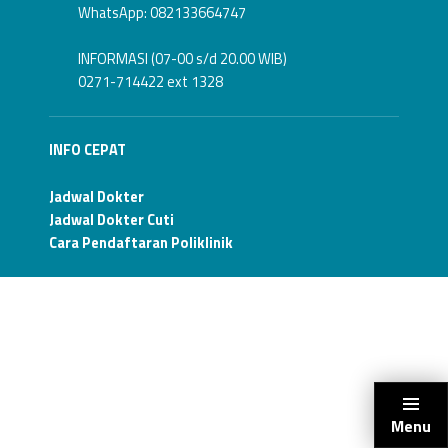
n
WhatsApp: 082133664747
a
INFORMASI (07-00 s/d 20.00 WIB)
n
0271-714422 ext 1328
H
INFO CEPAT
o
m
Jadwal Dokter
Jadwal Dokter Cuti
e
Cara Pendaftaran Poliklinik
c
a
r
e
Menu