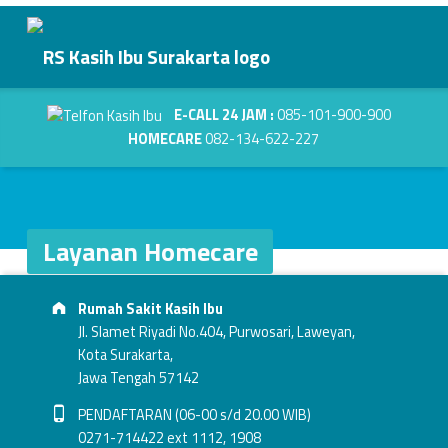
Primary Menu
Layanan Homecare - RS Kasih Ibu Surakarta
RS Kasih Ibu Surakarta
Header info sidebar
Kasih Dalam Pelayanan
E-CALL 24 JAM :
085-101-900-900
HOMECARE
082-134-622-227
Layanan Homecare
Footer info sidebar
Skip back to main navigation
L
Address:
Rumah Sakit Kasih Ibu
a
Jl. Slamet Riyadi No.404, Purwosari, Laweyan,
Kota Surakarta,
y
Jawa Tengah 57142
a
Phone number:
PENDAFTARAN (06-00 s/d 20.00 WIB)
0271-714422 ext 1112, 1908