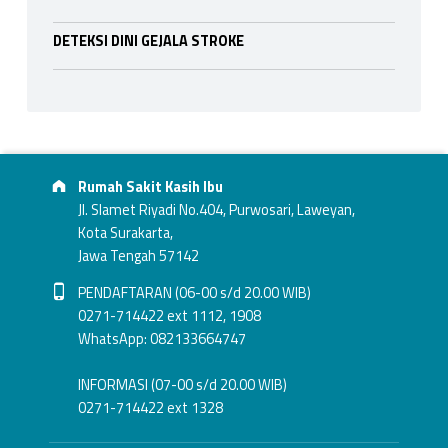
DETEKSI DINI GEJALA STROKE
Footer info sidebar
Address:
Rumah Sakit Kasih Ibu
Jl. Slamet Riyadi No.404, Purwosari, Laweyan,
Kota Surakarta,
Jawa Tengah 57142
Phone number:
PENDAFTARAN (06-00 s/d 20.00 WIB)
0271-714422 ext 1112, 1908
WhatsApp: 082133664747
INFORMASI (07-00 s/d 20.00 WIB)
0271-714422 ext 1328