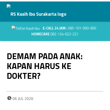
Primary Menu
RS Kasih Ibu Surakarta
DEMAM PADA ANAK: KAPAN HARUS KE DOKTER? - RS Kasih Ibu Surakarta
Header info sidebar
Kasih Dalam Pelayanan
E-CALL 24 JAM :
085-101-900-900
HOMECARE
082-134-622-227
DEMAM PADA ANAK:
KAPAN HARUS KE
DOKTER?
POSTED ON:
06
JUL
2026