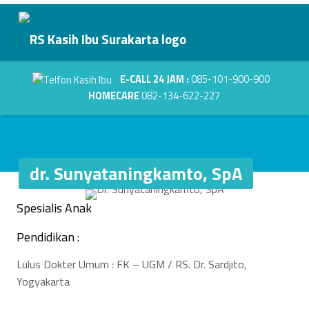
Primary Menu
dr. Sunyataningkamto, SpA - RS Kasih Ibu Surakarta
RS Kasih Ibu Surakarta
Header info sidebar
Kasih Dalam Pelayanan
E-CALL 24 JAM :
085-101-900-900
HOMECARE
082-134-622-227
dr. Sunyataningkamto, SpA
d
Spesialis Anak
r
Pendidikan :
.
Lulus Dokter Umum : FK – UGM / RS. Dr. Sardjito,
S
Yogyakarta