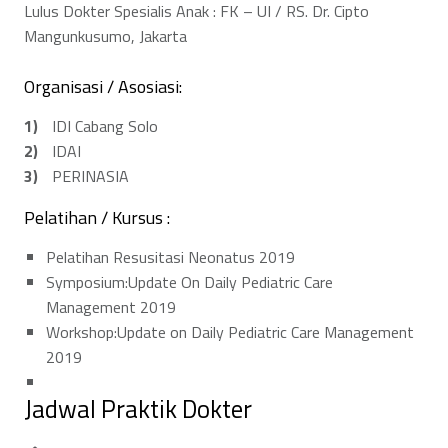
u
Lulus Dokter Spesialis Anak : FK – UI / RS. Dr. Cipto
n
Mangunkusumo, Jakarta
y
Organisasi / Asosiasi:
a
IDI Cabang Solo
IDAI
t
PERINASIA
a
Pelatihan / Kursus :
n
Pelatihan Resusitasi Neonatus 2019
i
Symposium:Update On Daily Pediatric Care
Management 2019
n
Workshop:Update on Daily Pediatric Care Management
g
2019
k
Jadwal Praktik Dokter
a
Address: