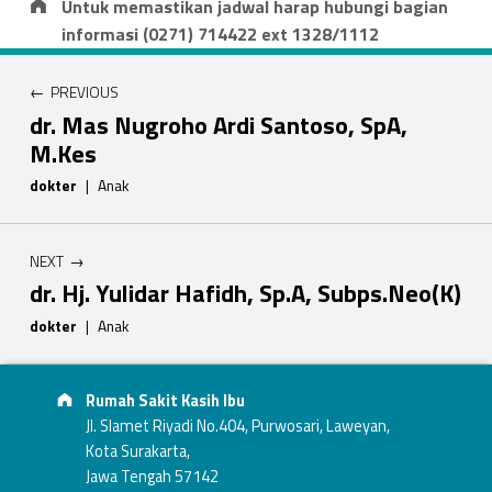
Untuk memastikan jadwal harap hubungi bagian
m
informasi (0271) 714422 ext 1328/1112
Navigasi pos
t
PREVIOUS
o
dr. Mas Nugroho Ardi Santoso, SpA,
M.Kes
,
dokter
|
Anak
S
p
NEXT
dr. Hj. Yulidar Hafidh, Sp.A, Subps.Neo(K)
A
dokter
|
Anak
Footer info sidebar
Skip back to main navigation
Address:
Rumah Sakit Kasih Ibu
Jl. Slamet Riyadi No.404, Purwosari, Laweyan,
Kota Surakarta,
Jawa Tengah 57142