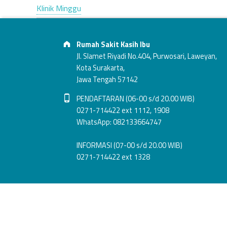
Klinik Minggu
L
Footer info sidebar
Skip back to main navigation
I
Address:
Rumah Sakit Kasih Ibu
Jl. Slamet Riyadi No.404, Purwosari, Laweyan,
K
Kota Surakarta,
Jawa Tengah 57142
L
Phone number:
PENDAFTARAN (06-00 s/d 20.00 WIB)
0271-714422 ext 1112, 1908
I
WhatsApp: 082133664747
N
INFORMASI (07-00 s/d 20.00 WIB)
0271-714422 ext 1328
I
K