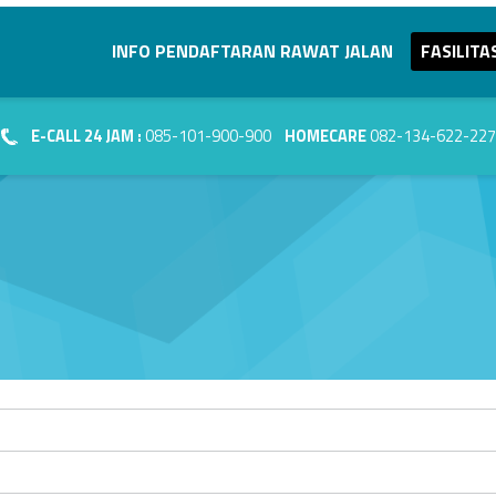
Primary Menu
INFO PENDAFTARAN RAWAT JALAN
FASILITA
E-CALL 24 JAM :
085-101-900-900
HOMECARE
082-134-622-227