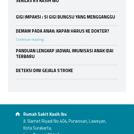
SEKILAS RS KASIH IBU
S
a
GIGI IMPAKSI : SI GIGI BUNGSU YANG MENGGANGGU
r
DEMAM PADA ANAK: KAPAN HARUS KE DOKTER?
a
“DEMAM PADA ANAK: KAPAN HARUS KE DOKTER?”
Continue reading
…
f
PANDUAN LENGKAP JADWAL IMUNISASI ANAK IDAI
TERBARU
DETEKSI DINI GEJALA STROKE
Footer info sidebar
Address:
Rumah Sakit Kasih Ibu
Jl. Slamet Riyadi No.404, Purwosari, Laweyan,
Kota Surakarta,