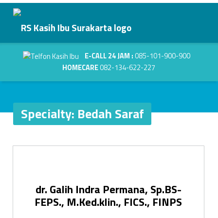
Primary Menu
Bedah Saraf - RS Kasih Ibu Surakarta
RS Kasih Ibu Surakarta
Header info sidebar
Kasih Dalam Pelayanan
E-CALL 24 JAM :
085-101-900-900
HOMECARE
082-134-622-227
Specialty:
Bedah Saraf
S
p
dr. Galih Indra Permana, Sp.BS-
e
FEPS., M.Ked.klin., FICS., FINPS
c