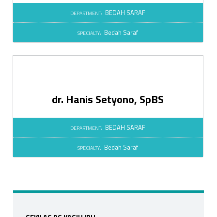
i
BEDAH SARAF
DEPARTMENT:
a
Bedah Saraf
SPECIALTY:
l
t
y
dr. Hanis Setyono, SpBS
:
B
BEDAH SARAF
DEPARTMENT:
e
Bedah Saraf
SPECIALTY:
d
a
h
Sidebar