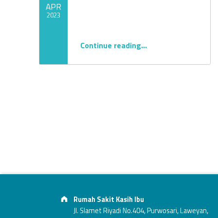
APR
g
2023
Written by:
admin
:
“GEJALA UMUM DEMAM BERDARAH DENGUE”
Continue reading
…
d
e
m
a
m
Footer info sidebar
Address:
Rumah Sakit Kasih Ibu
Jl. Slamet Riyadi No.404, Purwosari, Laweyan,