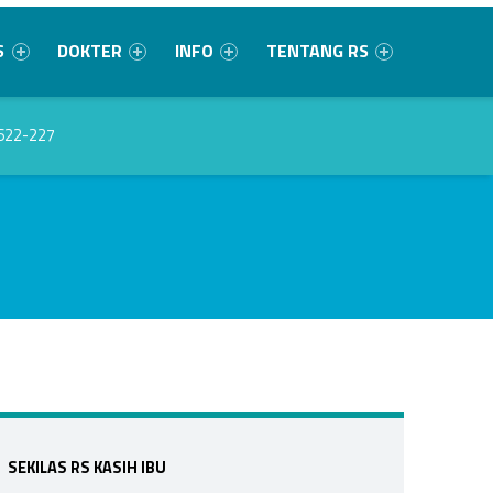
S
DOKTER
INFO
TENTANG RS
622-227
Sidebar
SEKILAS RS KASIH IBU