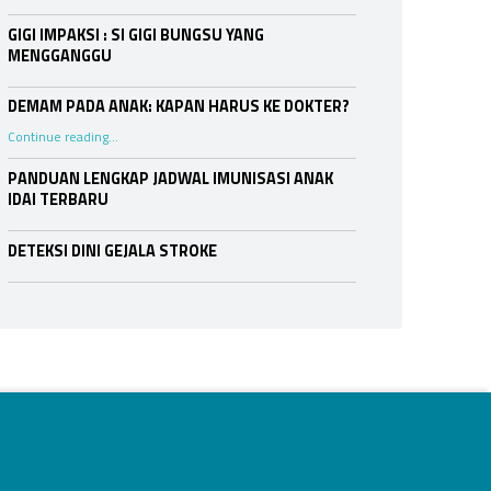
GIGI IMPAKSI : SI GIGI BUNGSU YANG
MENGGANGGU
DEMAM PADA ANAK: KAPAN HARUS KE DOKTER?
“DEMAM PADA ANAK: KAPAN HARUS KE DOKTER?”
Continue reading
…
PANDUAN LENGKAP JADWAL IMUNISASI ANAK
IDAI TERBARU
DETEKSI DINI GEJALA STROKE