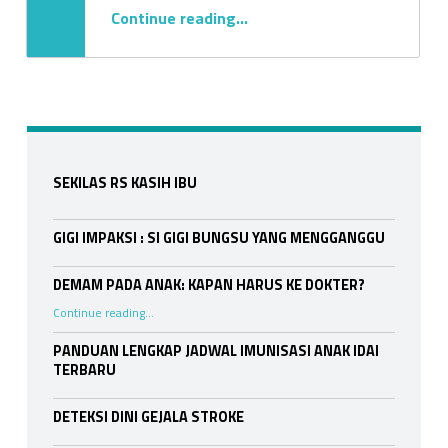
“PAHAMI & KENALI VAKSIN PNEUMONIA”
p
Continue reading
…
n
e
u
Sidebar
m
SEKILAS RS KASIH IBU
o
GIGI IMPAKSI : SI GIGI BUNGSU YANG MENGGANGGU
n
DEMAM PADA ANAK: KAPAN HARUS KE DOKTER?
i
“DEMAM PADA ANAK: KAPAN HARUS KE DOKTER?”
Continue reading
…
a
PANDUAN LENGKAP JADWAL IMUNISASI ANAK IDAI
TERBARU
DETEKSI DINI GEJALA STROKE