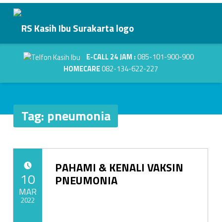
Primary Menu
pneumonia - RS Kasih Ibu Surakarta
RS Kasih Ibu Surakarta
Header info sidebar
Kasih Dalam Pelayanan
E-CALL 24 JAM :
085-101-900-900
HOMECARE
082-134-622-227
Tag:
pneumonia
T
PAHAMI & KENALI VAKSIN
a
POSTED ON:
10
PNEUMONIA
g
MAR
2022
:
Written by:
admin